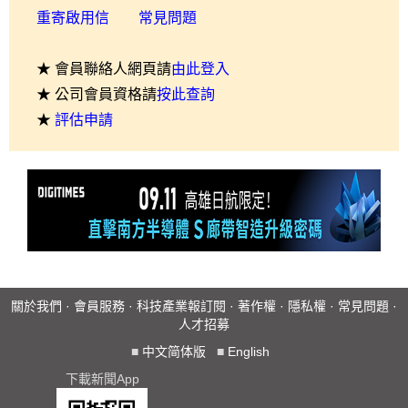
重寄啟用信
常見問題
★ 會員聯絡人網頁請
由此登入
★ 公司會員資格請
按此查詢
★
評估申請
關於我們
·
會員服務
·
科技產業報訂閱
·
著作權
·
隱私權
·
常見問題
·
人才招募
■
中文简体版
■
English
下載新聞App