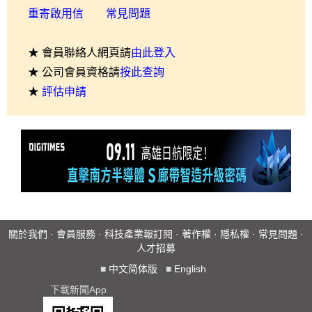
重寄啟用信
常見問題
★ 會員聯絡人網頁請
由此登入
★ 公司會員資格請
按此查詢
★
評估申請
關於我們
·
會員服務
·
科技產業報訂閱
·
著作權
·
隱私權
·
常見問題
·
人才招募
■
中文简体版
■
English
下載新聞App