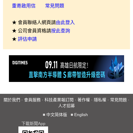
重寄啟用信
常見問題
★ 會員聯絡人網頁請
由此登入
★ 公司會員資格請
按此查詢
★
評估申請
關於我們
·
會員服務
·
科技產業報訂閱
·
著作權
·
隱私權
·
常見問題
·
人才招募
■
中文简体版
■
English
下載新聞App