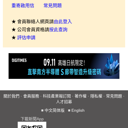
重寄啟用信
常見問題
★ 會員聯絡人網頁請
由此登入
★ 公司會員資格請
按此查詢
★
評估申請
關於我們
·
會員服務
·
科技產業報訂閱
·
著作權
·
隱私權
·
常見問題
·
人才招募
■
中文简体版
■
English
下載新聞App