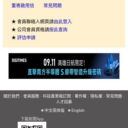
重寄啟用信
常見問題
★ 會員聯絡人網頁請
由此登入
★ 公司會員資格請
按此查詢
★
評估申請
關於我們
·
會員服務
·
科技產業報訂閱
·
著作權
·
隱私權
·
常見問題
·
人才招募
■
中文简体版
■
English
下載新聞App