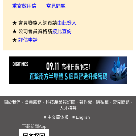
重寄啟用信
常見問題
★ 會員聯絡人網頁請
由此登入
★ 公司會員資格請
按此查詢
★
評估申請
關於我們
·
會員服務
·
科技產業報訂閱
·
著作權
·
隱私權
·
常見問題
·
人才招募
■
中文简体版
■
English
下載新聞App