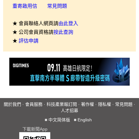
重寄啟用信
常見問題
★ 會員聯絡人網頁請
由此登入
★ 公司會員資格請
按此查詢
★
評估申請
關於我們
·
會員服務
·
科技產業報訂閱
·
著作權
·
隱私權
·
常見問題
·
人才招募
■
中文简体版
■
English
下載新聞App