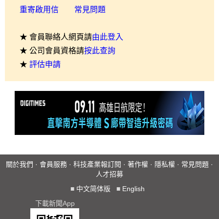
重寄啟用信
常見問題
★ 會員聯絡人網頁請
由此登入
★ 公司會員資格請
按此查詢
★
評估申請
關於我們
·
會員服務
·
科技產業報訂閱
·
著作權
·
隱私權
·
常見問題
·
人才招募
■
中文简体版
■
English
下載新聞App