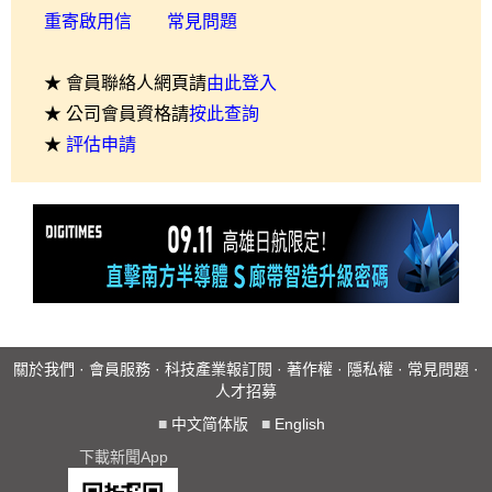
重寄啟用信
常見問題
★ 會員聯絡人網頁請
由此登入
★ 公司會員資格請
按此查詢
★
評估申請
關於我們
·
會員服務
·
科技產業報訂閱
·
著作權
·
隱私權
·
常見問題
·
人才招募
■
中文简体版
■
English
下載新聞App