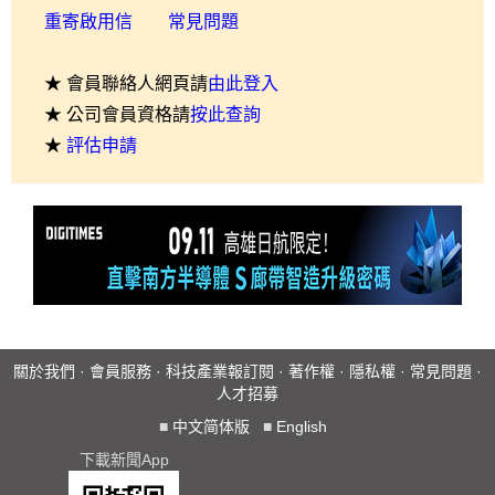
重寄啟用信
常見問題
★ 會員聯絡人網頁請
由此登入
★ 公司會員資格請
按此查詢
★
評估申請
關於我們
·
會員服務
·
科技產業報訂閱
·
著作權
·
隱私權
·
常見問題
·
人才招募
■
中文简体版
■
English
下載新聞App