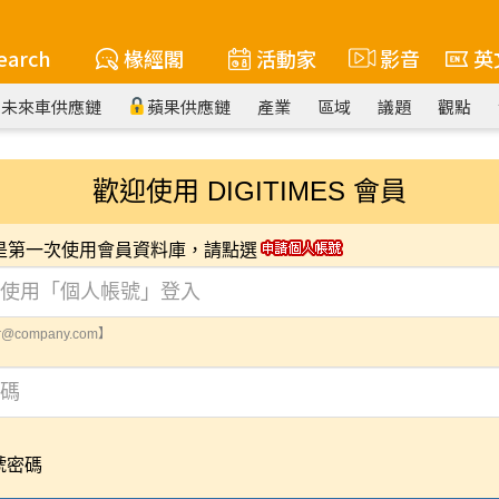
earch
椽經閣
活動家
影音
英
未來車供應鏈
蘋果供應鏈
產業
區域
議題
觀點
歡迎使用 DIGITIMES 會員
您是第一次使用會員資料庫，請點選
@company.com】
號密碼