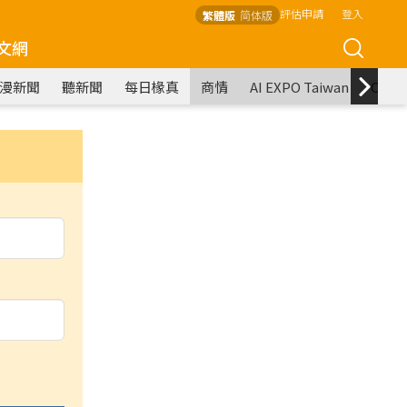
評估申請
登入
繁體版
简体版
文網
漫新聞
聽新聞
每日椽真
商情
AI EXPO Taiwan
COM