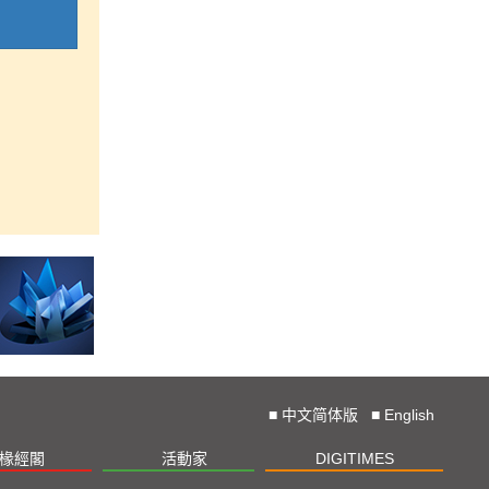
■
中文简体版
■
English
椽經閣
活動家
DIGITIMES