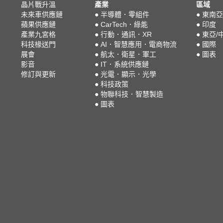
晶片戰升溫
產業
區域
未來車供應鏈
●
半導體．零組件
●
東南亞
蘋果供應鏈
●
CarTech．綠能
●
印度
產業九宮格
●
行動．通訊．XR
●
東亞/
科技椽送門
●
AI．智慧應用．電商物流
●
國際
展會
●
航太．衛星．軍工
●
圖表
影音
●
IT．系統供應鏈
修訂與更新
●
光電．顯示．光學
●
科技政策
●
物聯科技．智慧製造
●
圖表