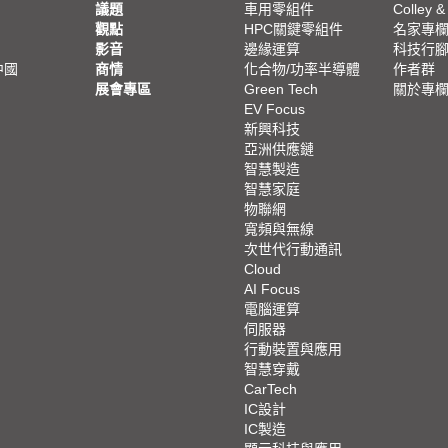
議題
車用零組件
Colley &
觀點
HPC關鍵零組件
名家專
影音
邊緣運算
科技行
中國
商情
化合物/功率半導體
作者群
展會專區
Green Tech
關於專
EV Focus
新興科技
亞洲供應鏈
智慧製造
智慧家庭
物聯網
寬頻與無線
次世代行動通訊
Cloud
AI Focus
電腦運算
伺服器
行動裝置與應用
智慧穿戴
CarTech
IC設計
IC製造