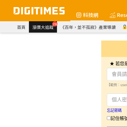
科技網
Res
259
首頁
漲價大追蹤
《百年，並不孤寂》產業導讀
★ 若
【範例：user
忘記密碼
記住帳