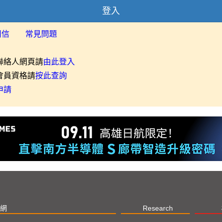
登入
用信
常見問題
聯絡人網頁請
由此登入
會員資格請
按此查詢
申請
網
Research