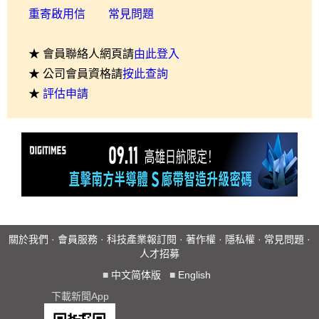
重寄啟用信
常見問題
★ 會員聯絡人網頁請
由此登入
★ 公司會員資格請
按此查詢
★
評估申請
關於我們
·
會員服務
·
科技產業報訂閱
·
著作權
·
隱私權
·
常見問題
·
人才招募
■
中文简体版
■
English
下載新聞App