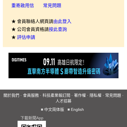
重寄啟用信
常見問題
★ 會員聯絡人網頁請
由此登入
★ 公司會員資格請
按此查詢
★
評估申請
關於我們
·
會員服務
·
科技產業報訂閱
·
著作權
·
隱私權
·
常見問題
·
人才招募
■
中文简体版
■
English
下載新聞App