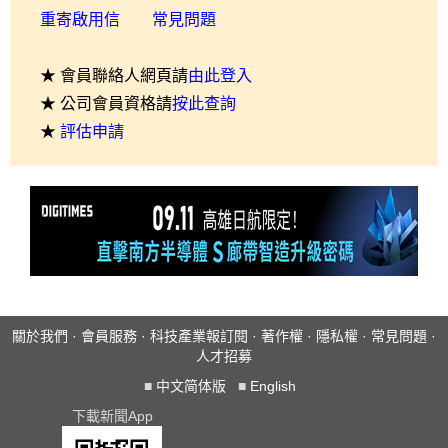
重寄啟用信
常見問題
★ 會員聯絡人網頁請
由此登入
★ 公司會員資格請
按此查詢
★
評估申請
關於我們
·
會員服務
·
科技產業報訂閱
·
著作權
·
隱私權
·
常見問題
·
人才招募
■
中文简体版
■
English
下載新聞App