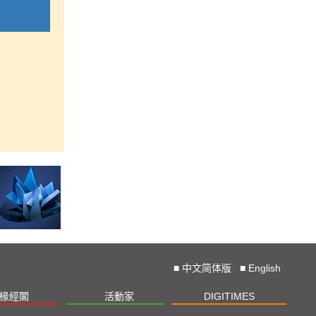
■
中文简体版
■
English
椽經閣
活動家
DIGITIMES