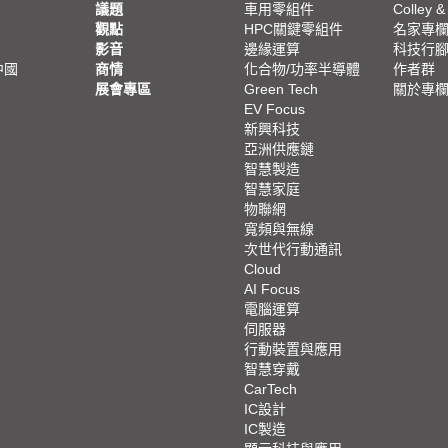
議題
車用零組件
Colley &
觀點
HPC關鍵零組件
名家專
影音
邊緣運算
科技行
中國
商情
化合物/功率半導體
作者群
展會專區
Green Tech
關於專
EV Focus
新興科技
亞洲供應鏈
智慧製造
智慧家庭
物聯網
寬頻與無線
次世代行動通訊
Cloud
AI Focus
電腦運算
伺服器
行動裝置與應用
智慧穿戴
CarTech
IC設計
IC製造