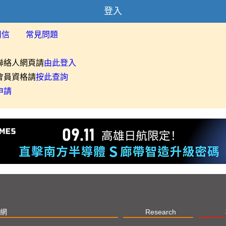
登入
用信
常見問題
聯絡人網頁請
由此登入
會員資格請
按此查詢
申請
網
Research