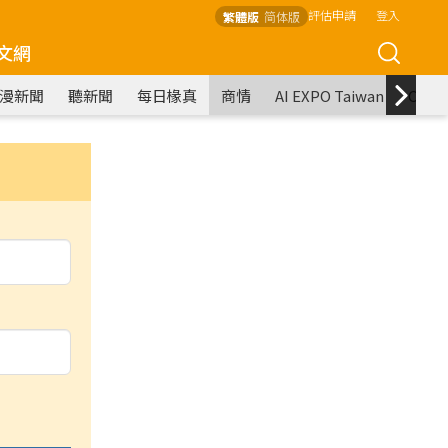
評估申請
登入
繁體版
简体版
文網
漫新聞
聽新聞
每日椽真
商情
AI EXPO Taiwan
COM