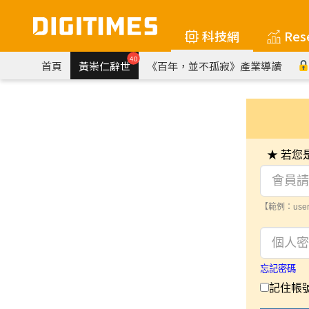
科技網
Res
40
首頁
黃崇仁辭世
《百年，並不孤寂》產業導讀
★ 若
【範例：user
忘記密碼
記住帳