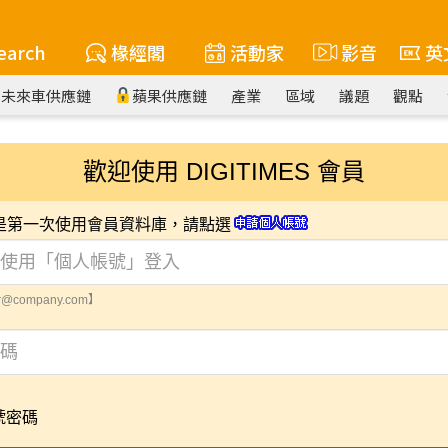
earch
椽經閣
活動家
影音
英
未來車供應鏈
蘋果供應鏈
產業
區域
議題
觀點
歡迎使用 DIGITIMES 會員
您是第一次使用會員資料庫，請點選
@company.com】
號密碼