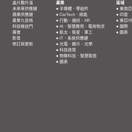
晶片戰升溫
產業
區域
未來車供應鏈
●
半導體．零組件
●
東南亞
蘋果供應鏈
●
CarTech．綠能
●
印度
產業九宮格
●
行動．通訊．XR
●
東亞/
科技椽送門
●
AI．智慧應用．電商物流
●
國際
展會
●
航太．衛星．軍工
●
圖表
影音
●
IT．系統供應鏈
修訂與更新
●
光電．顯示．光學
●
科技政策
●
物聯科技．智慧製造
●
圖表