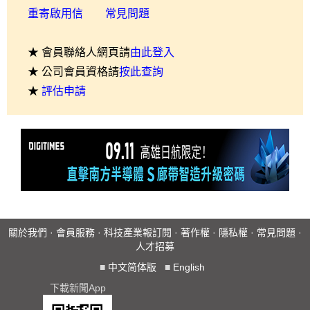
重寄啟用信
常見問題
★ 會員聯絡人網頁請
由此登入
★ 公司會員資格請
按此查詢
★
評估申請
關於我們
·
會員服務
·
科技產業報訂閱
·
著作權
·
隱私權
·
常見問題
·
人才招募
■
中文简体版
■
English
下載新聞App