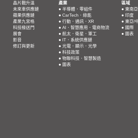
晶片戰升溫
產業
區域
未來車供應鏈
●
半導體．零組件
●
東南亞
蘋果供應鏈
●
CarTech．綠能
●
印度
產業九宮格
●
行動．通訊．XR
●
東亞/
科技椽送門
●
AI．智慧應用．電商物流
●
國際
展會
●
航太．衛星．軍工
●
圖表
影音
●
IT．系統供應鏈
修訂與更新
●
光電．顯示．光學
●
科技政策
●
物聯科技．智慧製造
●
圖表