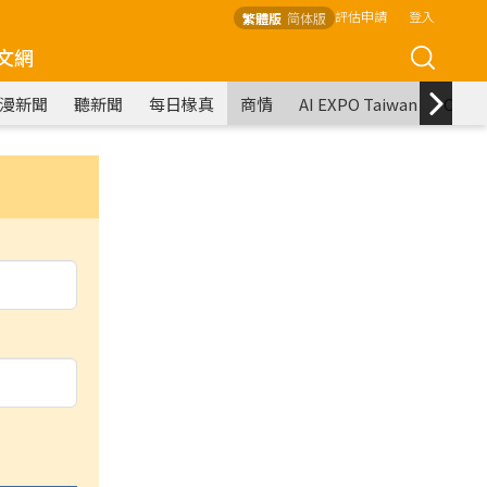
評估申請
登入
繁體版
简体版
文網
漫新聞
聽新聞
每日椽真
商情
AI EXPO Taiwan
COM