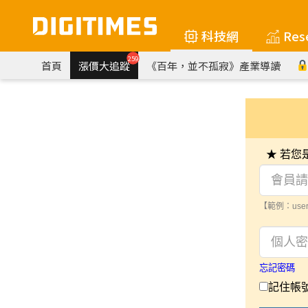
科技網
Res
259
首頁
漲價大追蹤
《百年，並不孤寂》產業導讀
★ 若
【範例：user
忘記密碼
記住帳