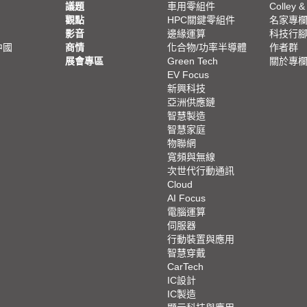
議題
車用零組件
Colley &
觀點
HPC關鍵零組件
名家專
影音
邊緣運算
科技行
中國
商情
化合物/功率半導體
作者群
展會專區
Green Tech
關於專
EV Focus
新興科技
亞洲供應鏈
智慧製造
智慧家庭
物聯網
寬頻與無線
次世代行動通訊
Cloud
AI Focus
電腦運算
伺服器
行動裝置與應用
智慧穿戴
CarTech
IC設計
IC製造