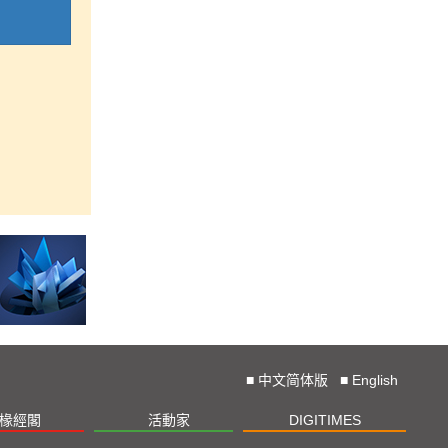
■
中文简体版
■
English
椽經閣
活動家
DIGITIMES