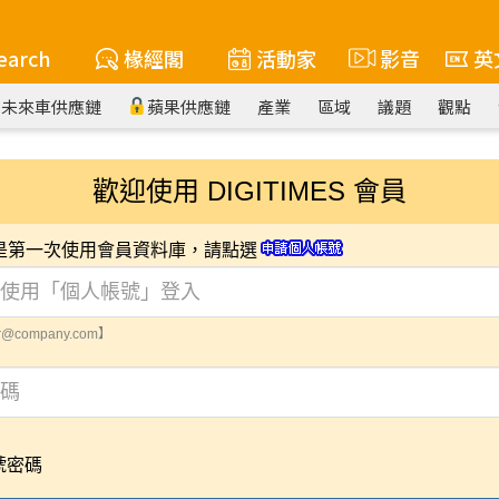
earch
椽經閣
活動家
影音
英
未來車供應鏈
蘋果供應鏈
產業
區域
議題
觀點
歡迎使用 DIGITIMES 會員
您是第一次使用會員資料庫，請點選
@company.com】
號密碼