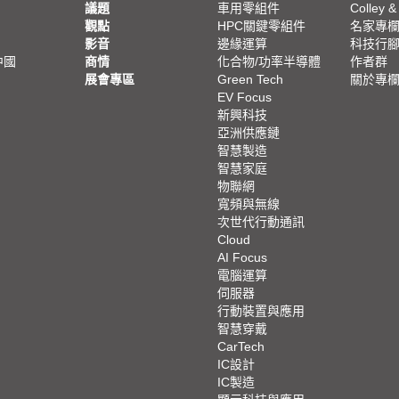
議題
車用零組件
Colley &
觀點
HPC關鍵零組件
名家專
影音
邊緣運算
科技行
中國
商情
化合物/功率半導體
作者群
展會專區
Green Tech
關於專
EV Focus
新興科技
亞洲供應鏈
智慧製造
智慧家庭
物聯網
寬頻與無線
次世代行動通訊
Cloud
AI Focus
電腦運算
伺服器
行動裝置與應用
智慧穿戴
CarTech
IC設計
IC製造