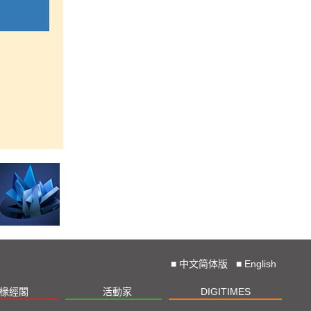
■
中文简体版
■
English
椽經閣
活動家
DIGITIMES