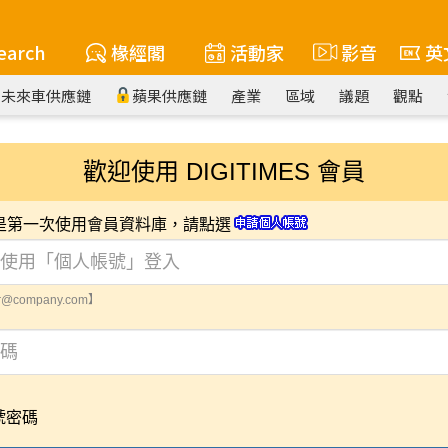
earch
椽經閣
活動家
影音
英
未來車供應鏈
蘋果供應鏈
產業
區域
議題
觀點
歡迎使用 DIGITIMES 會員
您是第一次使用會員資料庫，請點選
@company.com】
號密碼