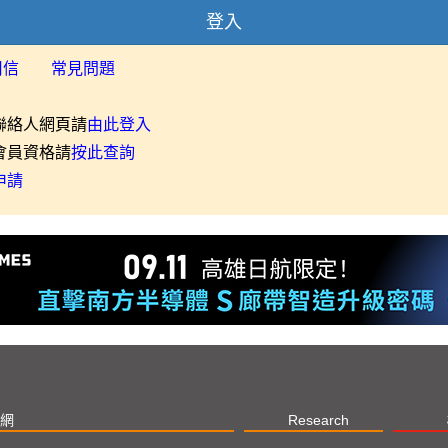
登入
用信
常見問題
聯絡人網頁請
由此登入
會員資格請
按此查詢
申請
網
Research