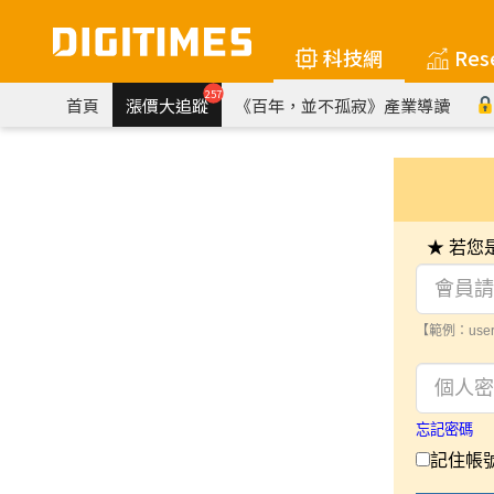
科技網
Res
257
首頁
漲價大追蹤
《百年，並不孤寂》產業導讀
★ 若
【範例：user
忘記密碼
記住帳