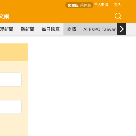
評估申請
登入
繁體版
简体版
文網
漫新聞
聽新聞
每日椽真
商情
AI EXPO Taiwan
COM