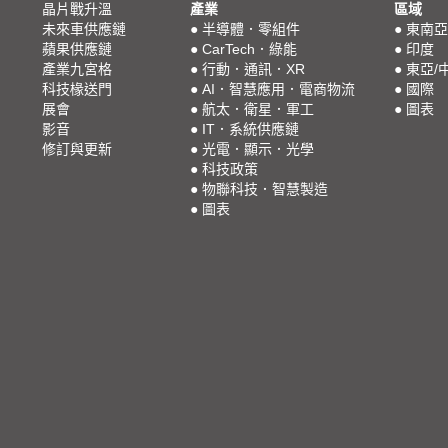
晶片戰升溫
產業
區域
未來車供應鏈
●
半導體．零組件
●
東南亞
蘋果供應鏈
●
CarTech．綠能
●
印度
產業九宮格
●
行動．通訊．XR
●
東亞/
科技椽送門
●
AI．智慧應用．電商物流
●
國際
展會
●
航太．衛星．軍工
●
圖表
影音
●
IT．系統供應鏈
修訂與更新
●
光電．顯示．光學
●
科技政策
●
物聯科技．智慧製造
●
圖表