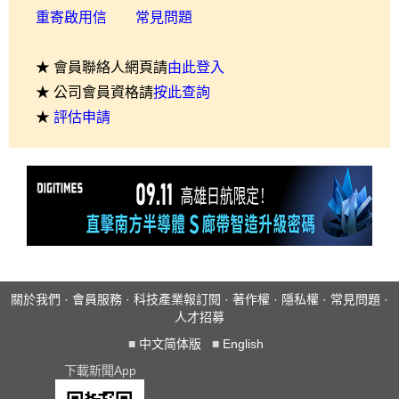
重寄啟用信
常見問題
★ 會員聯絡人網頁請
由此登入
★ 公司會員資格請
按此查詢
★
評估申請
關於我們
·
會員服務
·
科技產業報訂閱
·
著作權
·
隱私權
·
常見問題
·
人才招募
■
中文简体版
■
English
下載新聞App