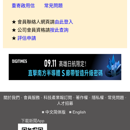
重寄啟用信
常見問題
★ 會員聯絡人網頁請
由此登入
★ 公司會員資格請
按此查詢
★
評估申請
關於我們
·
會員服務
·
科技產業報訂閱
·
著作權
·
隱私權
·
常見問題
·
人才招募
■
中文简体版
■
English
下載新聞App