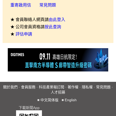
重寄啟用信
常見問題
★ 會員聯絡人網頁請
由此登入
★ 公司會員資格請
按此查詢
★
評估申請
關於我們
·
會員服務
·
科技產業報訂閱
·
著作權
·
隱私權
·
常見問題
·
人才招募
■
中文简体版
■
English
下載新聞App