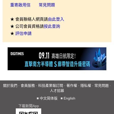
重寄啟用信
常見問題
★ 會員聯絡人網頁請
由此登入
★ 公司會員資格請
按此查詢
★
評估申請
關於我們
·
會員服務
·
科技產業報訂閱
·
著作權
·
隱私權
·
常見問題
·
人才招募
■
中文简体版
■
English
下載新聞App