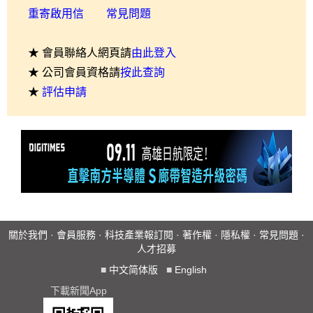
重寄啟用信
常見問題
★ 會員聯絡人網頁請
由此登入
★ 公司會員資格請
按此查詢
★
評估申請
關於我們
·
會員服務
·
科技產業報訂閱
·
著作權
·
隱私權
·
常見問題
·
人才招募
■
中文简体版
■
English
下載新聞App