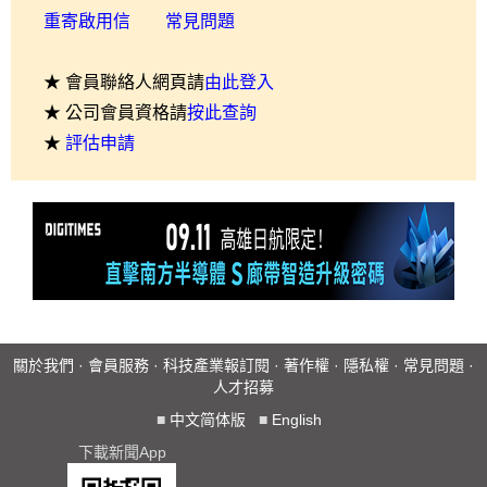
重寄啟用信
常見問題
★ 會員聯絡人網頁請
由此登入
★ 公司會員資格請
按此查詢
★
評估申請
關於我們
·
會員服務
·
科技產業報訂閱
·
著作權
·
隱私權
·
常見問題
·
人才招募
■
中文简体版
■
English
下載新聞App