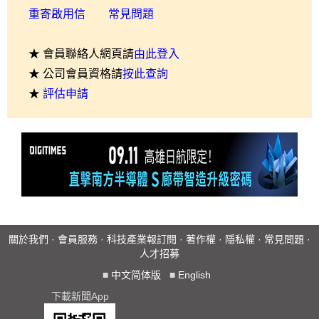
重寄啟用信
常見問題
★ 會員聯絡人網頁請
由此登入
★ 公司會員資格請
按此查詢
★
評估申請
關於我們
·
會員服務
·
科技產業報訂閱
·
著作權
·
隱私權
·
常見問題
·
人才招募
■
中文简体版
■
English
下載新聞App