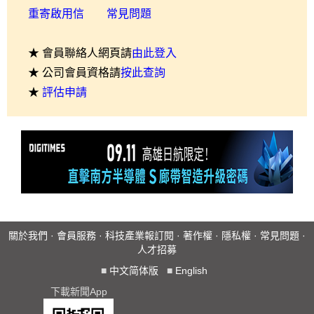
重寄啟用信
常見問題
★ 會員聯絡人網頁請
由此登入
★ 公司會員資格請
按此查詢
★
評估申請
關於我們
·
會員服務
·
科技產業報訂閱
·
著作權
·
隱私權
·
常見問題
·
人才招募
■
中文简体版
■
English
下載新聞App