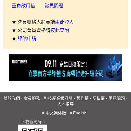
重寄啟用信
常見問題
★ 會員聯絡人網頁請
由此登入
★ 公司會員資格請
按此查詢
★
評估申請
關於我們
·
會員服務
·
科技產業報訂閱
·
著作權
·
隱私權
·
常見問題
·
人才招募
■
中文简体版
■
English
下載新聞App