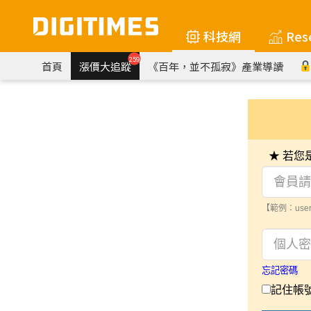
科技網
Res
259
首頁
漲價大追蹤
《百年，並不孤寂》產業導讀
★ 若
【範例：user
忘記密碼
記住帳