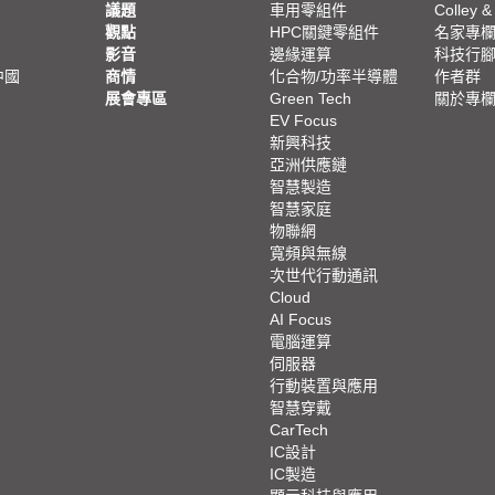
議題
車用零組件
Colley &
觀點
HPC關鍵零組件
名家專
影音
邊緣運算
科技行
中國
商情
化合物/功率半導體
作者群
展會專區
Green Tech
關於專
EV Focus
新興科技
亞洲供應鏈
智慧製造
智慧家庭
物聯網
寬頻與無線
次世代行動通訊
Cloud
AI Focus
電腦運算
伺服器
行動裝置與應用
智慧穿戴
CarTech
IC設計
IC製造