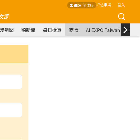
評估申請
登入
繁體版
简体版
文網
漫新聞
聽新聞
每日椽真
商情
AI EXPO Taiwan
COM