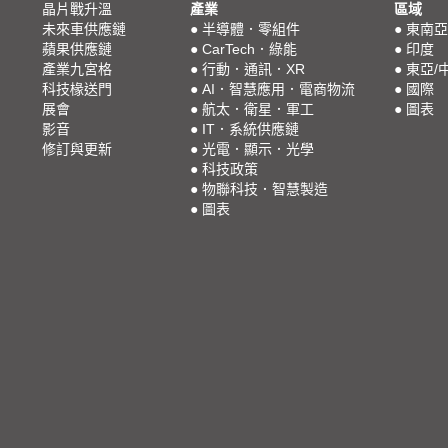
晶片戰升溫
產業
區域
未來車供應鏈
●
半導體．零組件
●
東南亞
蘋果供應鏈
●
CarTech．綠能
●
印度
產業九宮格
●
行動．通訊．XR
●
東亞/
科技椽送門
●
AI．智慧應用．電商物流
●
國際
展會
●
航太．衛星．軍工
●
圖表
影音
●
IT．系統供應鏈
修訂與更新
●
光電．顯示．光學
●
科技政策
●
物聯科技．智慧製造
●
圖表