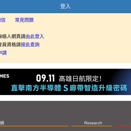
登入
用信
常見問題
聯絡人網頁請
由此登入
會員資格請
按此查詢
申請
網
Research