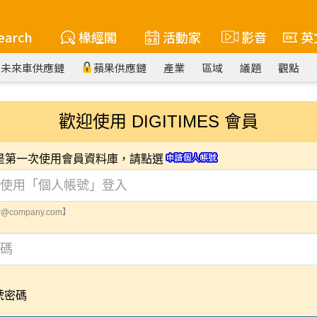
earch
椽經閣
活動家
影音
英
未來車供應鏈
蘋果供應鏈
產業
區域
議題
觀點
歡迎使用 DIGITIMES 會員
您是第一次使用會員資料庫，請點選
@company.com】
號密碼