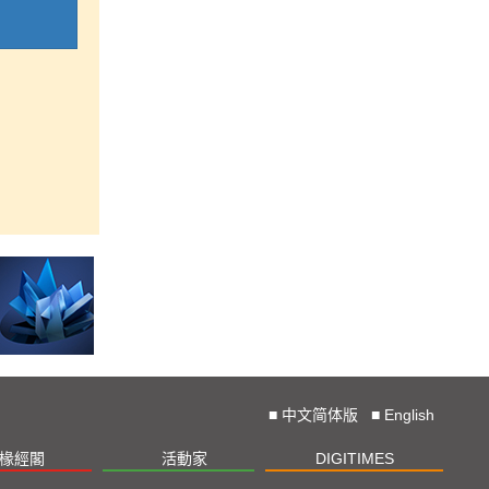
■
中文简体版
■
English
椽經閣
活動家
DIGITIMES