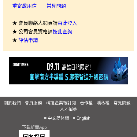
重寄啟用信
常見問題
★ 會員聯絡人網頁請
由此登入
★ 公司會員資格請
按此查詢
★
評估申請
關於我們
·
會員服務
·
科技產業報訂閱
·
著作權
·
隱私權
·
常見問題
·
人才招募
■
中文简体版
■
English
下載新聞App