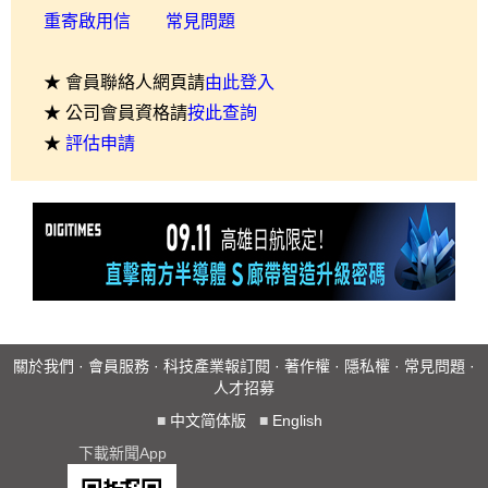
重寄啟用信
常見問題
★ 會員聯絡人網頁請
由此登入
★ 公司會員資格請
按此查詢
★
評估申請
關於我們
·
會員服務
·
科技產業報訂閱
·
著作權
·
隱私權
·
常見問題
·
人才招募
■
中文简体版
■
English
下載新聞App