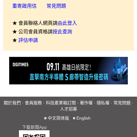
重寄啟用信
常見問題
★ 會員聯絡人網頁請
由此登入
★ 公司會員資格請
按此查詢
★
評估申請
關於我們
·
會員服務
·
科技產業報訂閱
·
著作權
·
隱私權
·
常見問題
·
人才招募
■
中文简体版
■
English
下載新聞App