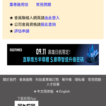
重寄啟用信
常見問題
★ 會員聯絡人網頁請
由此登入
★ 公司會員資格請
按此查詢
★
評估申請
關於我們
·
會員服務
·
科技產業報訂閱
·
著作權
·
隱私權
·
常見問題
·
人才招募
■
中文简体版
■
English
下載新聞App