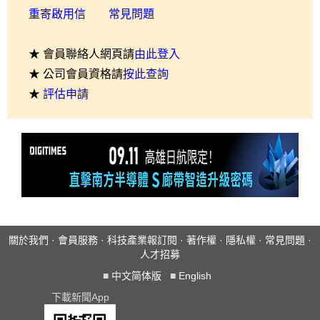
重寄啟用信
常見問題
★ 會員聯絡人網頁請
由此登入
★ 公司會員資格請
按此查詢
★
評估申請
關於我們
·
會員服務
·
科技產業報訂閱
·
著作權
·
隱私權
·
常見問題
·
人才招募
■
中文简体版
■
English
下載新聞App