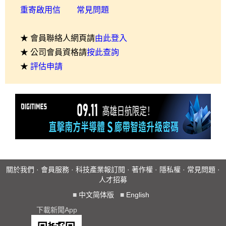
重寄啟用信
常見問題
★ 會員聯絡人網頁請
由此登入
★ 公司會員資格請
按此查詢
★
評估申請
關於我們
·
會員服務
·
科技產業報訂閱
·
著作權
·
隱私權
·
常見問題
·
人才招募
■
中文简体版
■
English
下載新聞App