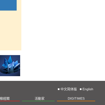
■
中文简体版
■
English
椽經閣
活動家
DIGITIMES