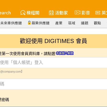
earch
椽經閣
活動家
影音
英
未來車供應鏈
蘋果供應鏈
產業
區域
議題
觀點
歡迎使用 DIGITIMES 會員
您是第一次使用會員資料庫，請點選
@company.com】
號密碼