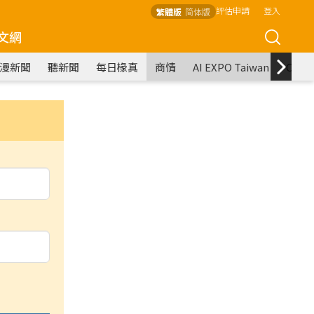
評估申請
登入
繁體版
简体版
文網
漫新聞
聽新聞
每日椽真
商情
AI EXPO Taiwan
COM