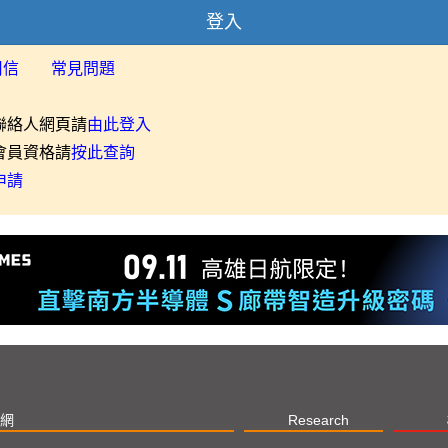
登入
用信
常見問題
聯絡人網頁請
由此登入
會員資格請
按此查詢
申請
網
Research