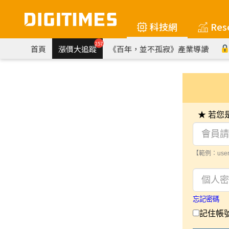
科技網
Res
257
首頁
漲價大追蹤
《百年，並不孤寂》產業導讀
★ 若
【範例：user
忘記密碼
記住帳