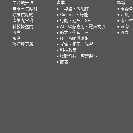
晶片戰升溫
產業
區域
未來車供應鏈
●
半導體．零組件
●
東南亞
蘋果供應鏈
●
CarTech．綠能
●
印度
產業九宮格
●
行動．通訊．XR
●
東亞/
科技椽送門
●
AI．智慧應用．電商物流
●
國際
展會
●
航太．衛星．軍工
●
圖表
影音
●
IT．系統供應鏈
修訂與更新
●
光電．顯示．光學
●
科技政策
●
物聯科技．智慧製造
●
圖表