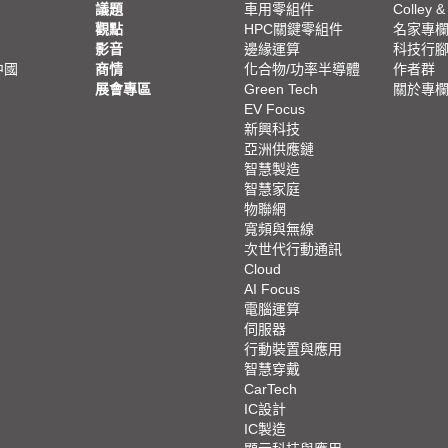
議題
車用零組件
Colley &
觀點
HPC關鍵零組件
名家專
影音
邊緣運算
科技行
中國
商情
化合物/功率半導體
作者群
展會專區
Green Tech
關於專
EV Focus
新興科技
亞洲供應鏈
智慧製造
智慧家庭
物聯網
寬頻與無線
次世代行動通訊
Cloud
AI Focus
電腦運算
伺服器
行動裝置與應用
智慧穿戴
CarTech
IC設計
IC製造