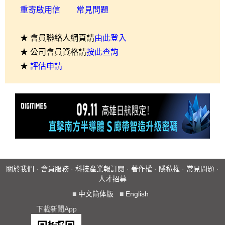
重寄啟用信
常見問題
★ 會員聯絡人網頁請
由此登入
★ 公司會員資格請
按此查詢
★
評估申請
關於我們
·
會員服務
·
科技產業報訂閱
·
著作權
·
隱私權
·
常見問題
·
人才招募
■
中文简体版
■
English
下載新聞App