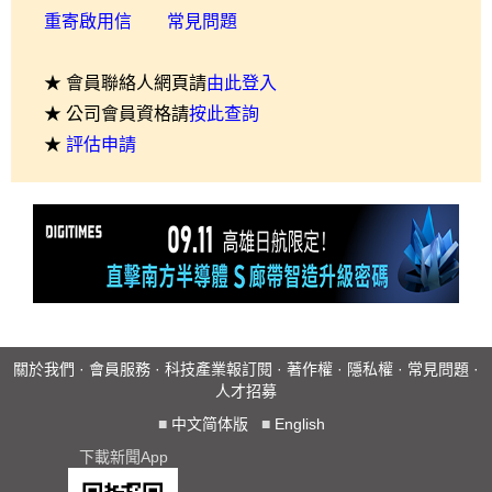
重寄啟用信
常見問題
★ 會員聯絡人網頁請
由此登入
★ 公司會員資格請
按此查詢
★
評估申請
關於我們
·
會員服務
·
科技產業報訂閱
·
著作權
·
隱私權
·
常見問題
·
人才招募
■
中文简体版
■
English
下載新聞App