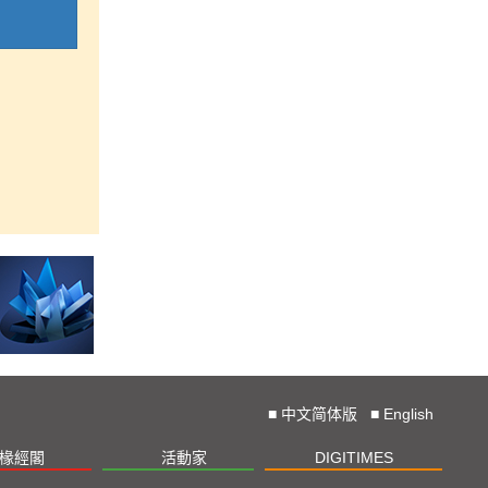
■
中文简体版
■
English
椽經閣
活動家
DIGITIMES