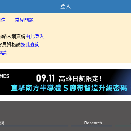
登入
用信
常見問題
聯絡人網頁請
由此登入
會員資格請
按此查詢
申請
網
Research