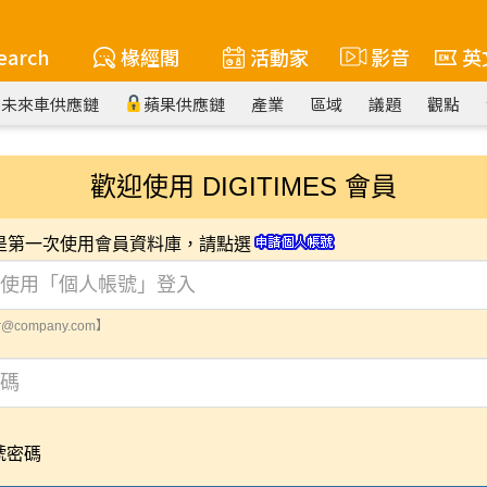
earch
椽經閣
活動家
影音
英
未來車供應鏈
蘋果供應鏈
產業
區域
議題
觀點
歡迎使用 DIGITIMES 會員
您是第一次使用會員資料庫，請點選
@company.com】
號密碼