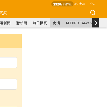
評估申請
登入
繁體版
简体版
文網
漫新聞
聽新聞
每日椽真
商情
AI EXPO Taiwan
COM