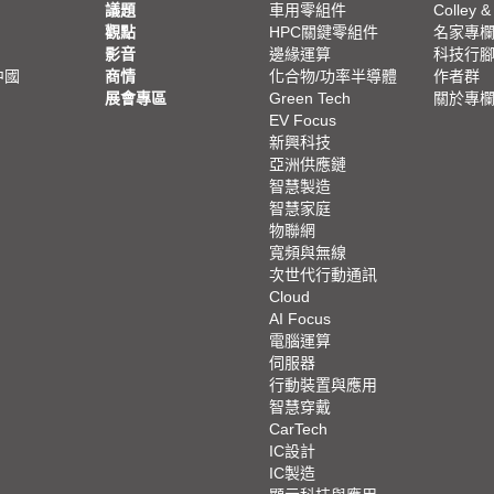
議題
車用零組件
Colley &
觀點
HPC關鍵零組件
名家專
影音
邊緣運算
科技行
中國
商情
化合物/功率半導體
作者群
展會專區
Green Tech
關於專
EV Focus
新興科技
亞洲供應鏈
智慧製造
智慧家庭
物聯網
寬頻與無線
次世代行動通訊
Cloud
AI Focus
電腦運算
伺服器
行動裝置與應用
智慧穿戴
CarTech
IC設計
IC製造