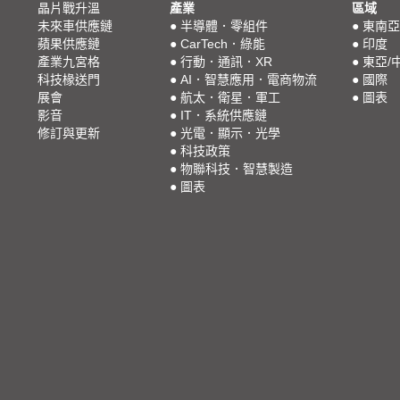
晶片戰升溫
產業
區域
未來車供應鏈
●
半導體．零組件
●
東南亞
蘋果供應鏈
●
CarTech．綠能
●
印度
產業九宮格
●
行動．通訊．XR
●
東亞/
科技椽送門
●
AI．智慧應用．電商物流
●
國際
展會
●
航太．衛星．軍工
●
圖表
影音
●
IT．系統供應鏈
修訂與更新
●
光電．顯示．光學
●
科技政策
●
物聯科技．智慧製造
●
圖表