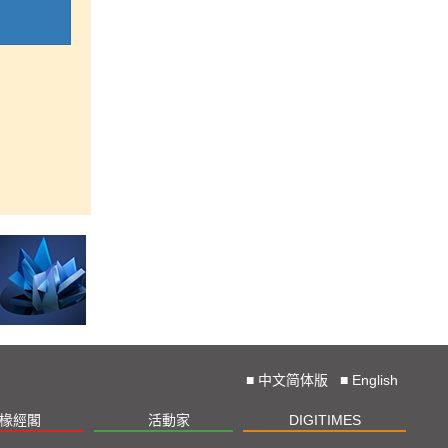
■
中文简体版
■
English
椽經閣
活動家
DIGITIMES