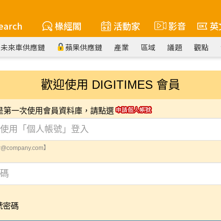
earch
椽經閣
活動家
影音
英
未來車供應鏈
蘋果供應鏈
產業
區域
議題
觀點
歡迎使用 DIGITIMES 會員
您是第一次使用會員資料庫，請點選
@company.com】
號密碼