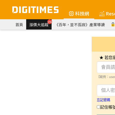
科技網
Res
259
首頁
漲價大追蹤
《百年，並不孤寂》產業導讀
★ 若
【範例：user
忘記密碼
記住帳