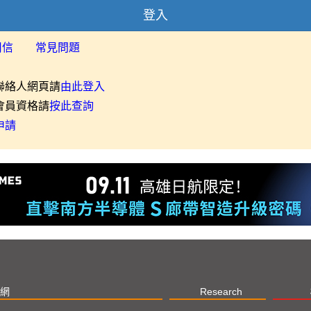
登入
用信
常見問題
聯絡人網頁請
由此登入
會員資格請
按此查詢
申請
網
Research