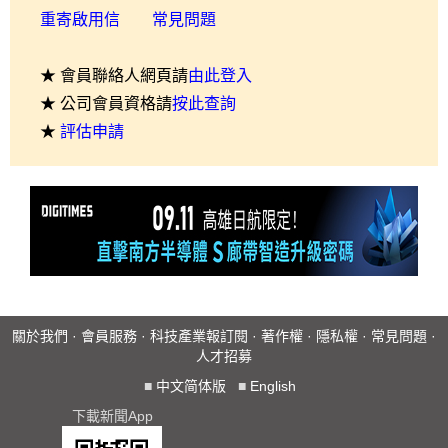
重寄啟用信
常見問題
★ 會員聯絡人網頁請
由此登入
★ 公司會員資格請
按此查詢
★
評估申請
關於我們
·
會員服務
·
科技產業報訂閱
·
著作權
·
隱私權
·
常見問題
·
人才招募
■
中文简体版
■
English
下載新聞App