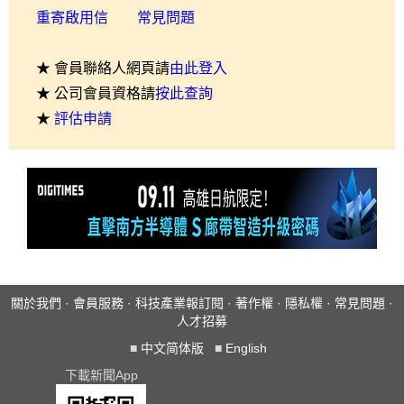
重寄啟用信
常見問題
★ 會員聯絡人網頁請
由此登入
★ 公司會員資格請
按此查詢
★
評估申請
關於我們
·
會員服務
·
科技產業報訂閱
·
著作權
·
隱私權
·
常見問題
·
人才招募
■
中文简体版
■
English
下載新聞App