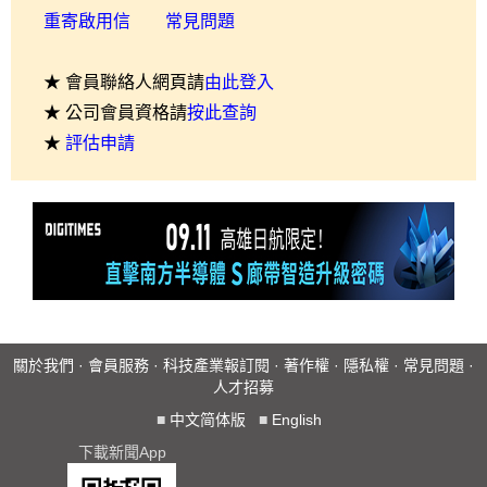
重寄啟用信
常見問題
★ 會員聯絡人網頁請
由此登入
★ 公司會員資格請
按此查詢
★
評估申請
關於我們
·
會員服務
·
科技產業報訂閱
·
著作權
·
隱私權
·
常見問題
·
人才招募
■
中文简体版
■
English
下載新聞App