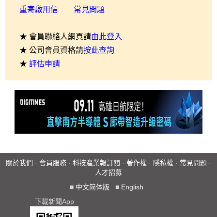
重寄啟用信
常見問題
★ 會員聯絡人網頁請
由此登入
★ 公司會員資格請
按此查詢
★
評估申請
關於我們
·
會員服務
·
科技產業報訂閱
·
著作權
·
隱私權
·
常見問題
·
人才招募
■
中文简体版
■
English
下載新聞App