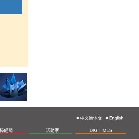
■
中文简体版
■
English
椽經閣
活動家
DIGITIMES