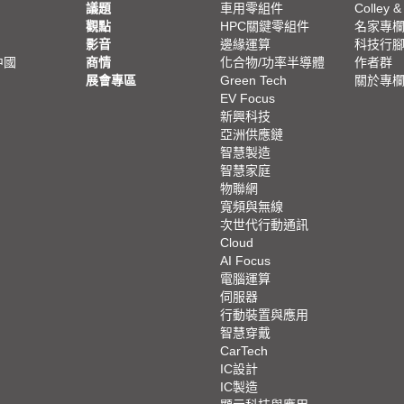
議題
車用零組件
Colley &
觀點
HPC關鍵零組件
名家專
影音
邊緣運算
科技行
中國
商情
化合物/功率半導體
作者群
展會專區
Green Tech
關於專
EV Focus
新興科技
亞洲供應鏈
智慧製造
智慧家庭
物聯網
寬頻與無線
次世代行動通訊
Cloud
AI Focus
電腦運算
伺服器
行動裝置與應用
智慧穿戴
CarTech
IC設計
IC製造