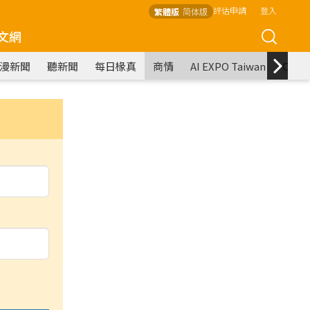
評估申請
登入
繁體版
简体版
文網
漫新聞
聽新聞
每日椽真
商情
AI EXPO Taiwan
COM