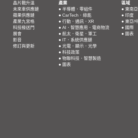
晶片戰升溫
產業
區域
未來車供應鏈
●
半導體．零組件
●
東南亞
蘋果供應鏈
●
CarTech．綠能
●
印度
產業九宮格
●
行動．通訊．XR
●
東亞/
科技椽送門
●
AI．智慧應用．電商物流
●
國際
展會
●
航太．衛星．軍工
●
圖表
影音
●
IT．系統供應鏈
修訂與更新
●
光電．顯示．光學
●
科技政策
●
物聯科技．智慧製造
●
圖表