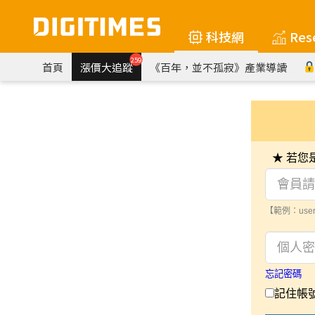
科技網
Res
259
首頁
漲價大追蹤
《百年，並不孤寂》產業導讀
★ 若
【範例：user
忘記密碼
記住帳