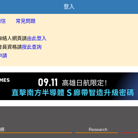
登入
用信
常見問題
聯絡人網頁請
由此登入
會員資格請
按此查詢
申請
網
Research