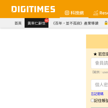
科技網
Res
40
首頁
黃崇仁辭世
《百年，並不孤寂》產業導讀
★ 若
【範例：user
忘記密碼
記住帳