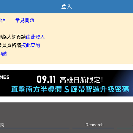
登入
用信
常見問題
聯絡人網頁請
由此登入
會員資格請
按此查詢
申請
網
Research