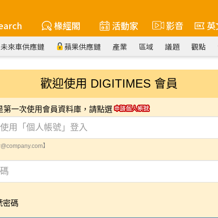
earch
椽經閣
活動家
影音
英
未來車供應鏈
蘋果供應鏈
產業
區域
議題
觀點
歡迎使用 DIGITIMES 會員
您是第一次使用會員資料庫，請點選
@company.com】
號密碼