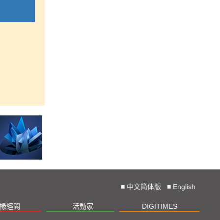
■
中文简体版
■
English
椽經閣
活動家
DIGITIMES