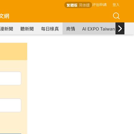
評估申請
登入
繁體版
简体版
文網
漫新聞
聽新聞
每日椽真
商情
AI EXPO Taiwan
COM