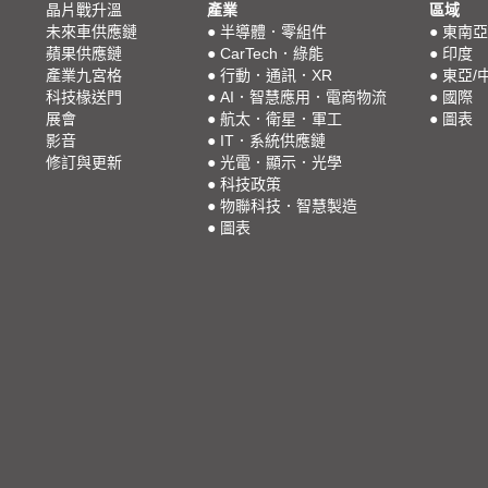
晶片戰升溫
產業
區域
未來車供應鏈
●
半導體．零組件
●
東南亞
蘋果供應鏈
●
CarTech．綠能
●
印度
產業九宮格
●
行動．通訊．XR
●
東亞/
科技椽送門
●
AI．智慧應用．電商物流
●
國際
展會
●
航太．衛星．軍工
●
圖表
影音
●
IT．系統供應鏈
修訂與更新
●
光電．顯示．光學
●
科技政策
●
物聯科技．智慧製造
●
圖表