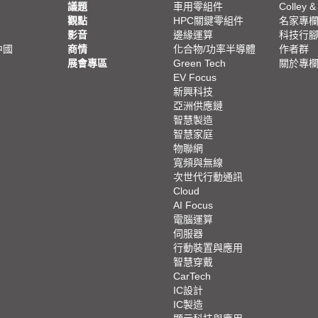
議題
車用零組件
Colley &
觀點
HPC關鍵零組件
名家專
影音
邊緣運算
科技行
中國
商情
化合物/功率半導體
作者群
展會專區
Green Tech
關於專
EV Focus
新興科技
亞洲供應鏈
智慧製造
智慧家庭
物聯網
寬頻與無線
次世代行動通訊
Cloud
AI Focus
電腦運算
伺服器
行動裝置與應用
智慧穿戴
CarTech
IC設計
IC製造