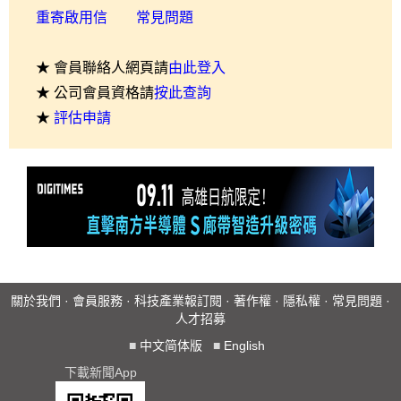
重寄啟用信
常見問題
★ 會員聯絡人網頁請
由此登入
★ 公司會員資格請
按此查詢
★
評估申請
關於我們
·
會員服務
·
科技產業報訂閱
·
著作權
·
隱私權
·
常見問題
·
人才招募
■
中文简体版
■
English
下載新聞App