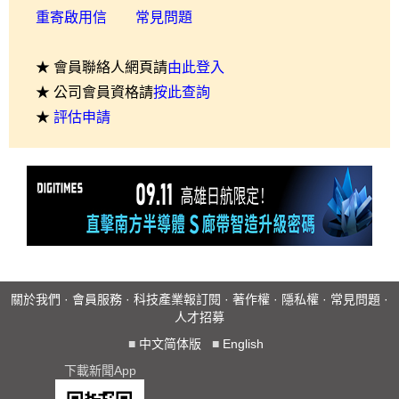
重寄啟用信
常見問題
★ 會員聯絡人網頁請
由此登入
★ 公司會員資格請
按此查詢
★
評估申請
關於我們
·
會員服務
·
科技產業報訂閱
·
著作權
·
隱私權
·
常見問題
·
人才招募
■
中文简体版
■
English
下載新聞App