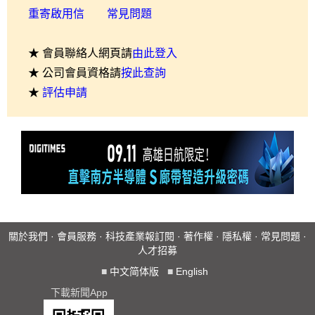
重寄啟用信
常見問題
★ 會員聯絡人網頁請
由此登入
★ 公司會員資格請
按此查詢
★
評估申請
關於我們
·
會員服務
·
科技產業報訂閱
·
著作權
·
隱私權
·
常見問題
·
人才招募
■
中文简体版
■
English
下載新聞App