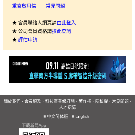
重寄啟用信
常見問題
★ 會員聯絡人網頁請
由此登入
★ 公司會員資格請
按此查詢
★
評估申請
關於我們
·
會員服務
·
科技產業報訂閱
·
著作權
·
隱私權
·
常見問題
·
人才招募
■
中文简体版
■
English
下載新聞App