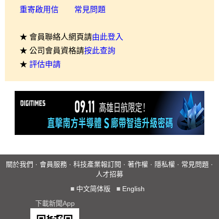
重寄啟用信
常見問題
★ 會員聯絡人網頁請
由此登入
★ 公司會員資格請
按此查詢
★
評估申請
關於我們
·
會員服務
·
科技產業報訂閱
·
著作權
·
隱私權
·
常見問題
·
人才招募
■
中文简体版
■
English
下載新聞App